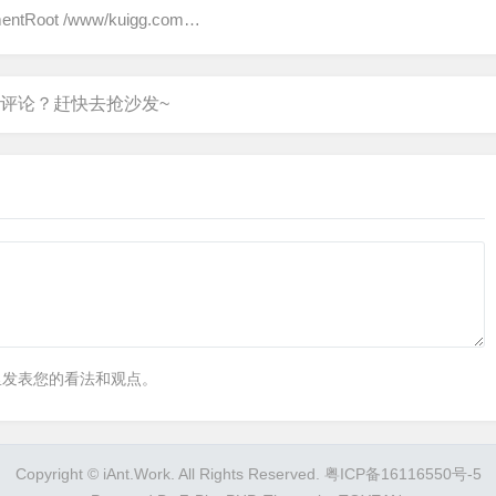
umentRoot /www/kuigg.com…
里发表您的看法和观点。
Copyright © iAnt.Work. All Rights Reserved.
粤ICP备16116550号-5