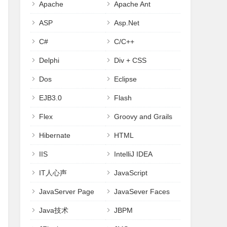
Apache
Apache Ant
ASP
Asp.Net
C#
C/C++
Delphi
Div + CSS
Dos
Eclipse
EJB3.0
Flash
Flex
Groovy and Grails
Hibernate
HTML
IIS
IntelliJ IDEA
IT人心声
JavaScript
JavaServer Page
JavaSever Faces
Java技术
JBPM