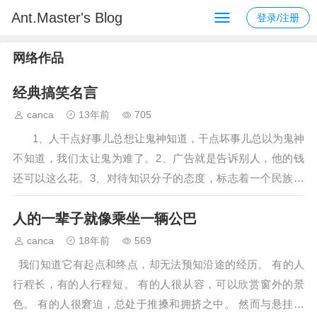
Ant.Master's Blog
登录/注册
网络作品
经典搞笑名言
canca
13年前
705
1、人干点好事儿总想让鬼神知道，干点坏事儿总以为鬼神
不知道，我们太让鬼为难了。2、广告就是告诉别人，他的钱
还可以这么花。3、对待知识分子的态度，标志着一个民族的
文明程度;对待工人农民的态度...…
人的一辈子就像乘坐一辆公巴
canca
18年前
569
我们知道它有起点和终点，却无法预知沿途的经历。 有的人
行程长，有的人行程短。 有的人很从容，可以欣赏窗外的景
色。 有的人很窘迫，总处于推搡和拥挤之中。 然而与悬挂在