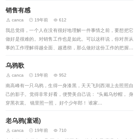
的兴趣。打小我...…
销售有感
canca
19年前
612
我总觉得，一个人在没有很好地理解一件事情之前，要想把它
做好是很难的。对销售工作也是如此。可以这样说，你对所从
事的工作理解得越全面、越透彻，那么做好这份工作的把握性
就越大。对于现代市场环境下对销售的理解...…
乌鸦歌
canca
19年前
952
南高峰有一只乌鸦，生得一身漆黑，天天飞到西湖上去照照自
己的影子。觉得非常好看，便赞美自己说： “头戴乌纱帽， 身
穿黑衣裳。 镜里照一照， 好个少年郎！ 谁家…
老乌鸦(童谣)
canca
19年前
710