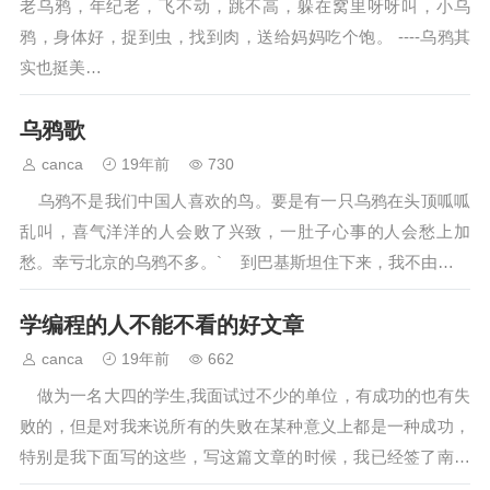
老乌鸦，年纪老，飞不动，跳不高，躲在窝里呀呀叫，小乌
鸦，身体好，捉到虫，找到肉，送给妈妈吃个饱。 ----乌鸦其
实也挺美…
乌鸦歌
canca
19年前
730
乌鸦不是我们中国人喜欢的鸟。要是有一只乌鸦在头顶呱呱
乱叫，喜气洋洋的人会败了兴致，一肚子心事的人会愁上加
愁。幸亏北京的乌鸦不多。` 到巴基斯坦住下来，我不由吓了
一跳，这里的乌鸦不...…
学编程的人不能不看的好文章
canca
19年前
662
做为一名大四的学生,我面试过不少的单位，有成功的也有失
败的，但是对我来说所有的失败在某种意义上都是一种成功，
特别是我下面写的这些，写这篇文章的时候，我已经签了南京
的一家软件公司，但是想起今年…