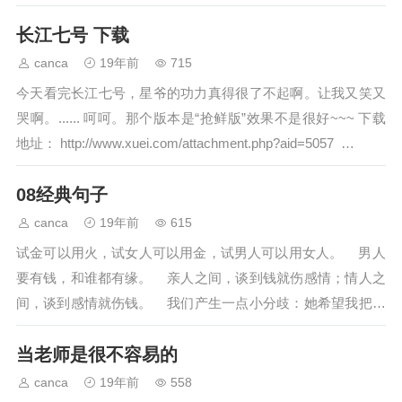
车门上、随...…
长江七号 下载
canca
19年前
715
今天看完长江七号，星爷的功力真得很了不起啊。让我又笑又
哭啊。...... 呵呵。那个版本是“抢鲜版”效果不是很好~~~ 下载
地址： http://www.xuei.com/attachment.php?aid=5057 …
08经典句子
canca
19年前
615
试金可以用火，试女人可以用金，试男人可以用女人。 男人
要有钱，和谁都有缘。 亲人之间，谈到钱就伤感情；情人之
间，谈到感情就伤钱。 我们产生一点小分歧：她希望我把粪
土变...…
当老师是很不容易的
canca
19年前
558