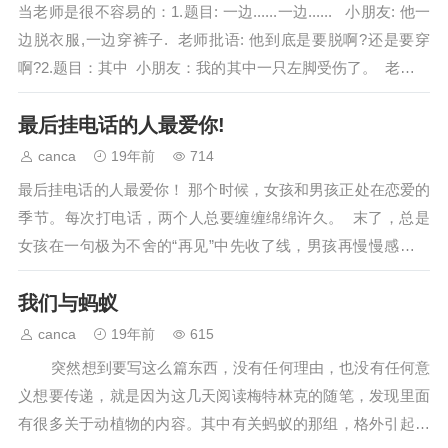
当老师是很不容易的：1.题目: 一边......一边...... 小朋友: 他一
边脱衣服,一边穿裤子. 老师批语: 他到底是要脱啊?还是要穿
啊?2.题目：其中 小朋友：我的其中一只左脚受伤了。 老师批
语：你是蜈蚣吗？3.题目：...…
最后挂电话的人最爱你!
canca
19年前
714
最后挂电话的人最爱你！ 那个时候，女孩和男孩正处在恋爱的
季节。每次打电话，两个人总要缠缠绵绵许久。 末了，总是
女孩在一句极为不舍的“再见”中先收了线，男孩再慢慢感受空
气中剩余的温馨，还有那份难舍难分的…
我们与蚂蚁
canca
19年前
615
突然想到要写这么篇东西，没有任何理由，也没有任何意
义想要传递，就是因为这几天阅读梅特林克的随笔，发现里面
有很多关于动植物的内容。其中有关蚂蚁的那组，格外引起我