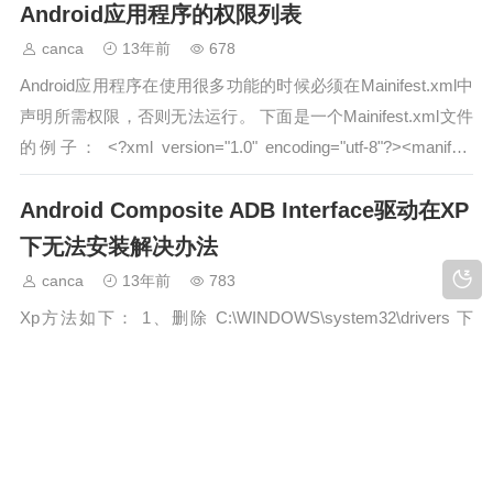
Android应用程序的权限列表
应用粮仓来…
canca
13年前
678
Android应用程序在使用很多功能的时候必须在Mainifest.xml中
声明所需权限，否则无法运行。 下面是一个Mainifest.xml文件
的例子： <?xml version="1.0" encoding="utf-8"?><manifest
xmlns:android=…
Android Composite ADB Interface驱动在XP
下无法安装解决办法
canca
13年前
783
Xp方法如下： 1、删除 C:\WINDOWS\system32\drivers 下
wdf01000.sys 、wdfldr.sys 我的电脑右键——管理——设备管
理器内找到黄色叹号（前提要插上小米）卸载 Android
Composite ADB Interface后，扫描硬件改动，重新安装驱动…
android上的i-jetty （2）用Servlet显示
Android设备的app列表