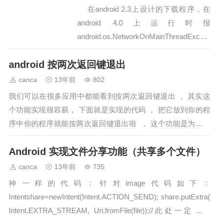
在android 2.3上设计的下载程序，在
android 4.0上运行时报
android.os.NetworkOnMainThreadExcept
ion异常，原来在4.0中，访问网络不能在
android 按两次返回键退出
主程序中进行，有两个方法可以解决，一
个是在主程序中增加： Java代码&…
canca
13年前
802
我们可以在很多应用中都能看到按两次返回键退出 ， 其实这
个功能实现很容易， 下面就是实现的代码 ， 把它放到你的程
序中你的程序就能按两次返回键退出啦 ， 这个功能是为了避
免误点而把程序退出了 ，给你的程序...…
Android 实现文件分享功能（共享多个文件）
canca
13年前
735
神一样的代码：针对image代码如下：
Intentshare=newIntent(Intent.ACTION_SEND); share.putExtra(
Intent.EXTRA_STREAM, Uri.fromFile(file));//此处一定要用