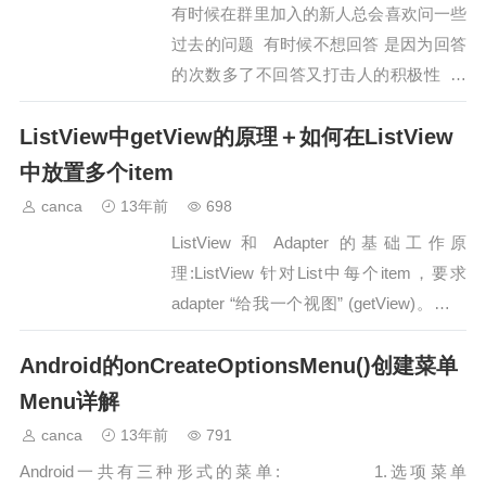
有时候在群里加入的新人总会喜欢问一些
过去的问题 有时候不想回答 是因为回答
的次数多了不回答又打击人的积极性 谁
让自己接触的早呢 为了省劲还是把简单
ListView中getView的原理＋如何在ListView
的东西作为指导篇吧 多个activity之间的
传值 其实就...…
中放置多个item
canca
13年前
698
ListView 和 Adapter 的基础工作原
理:ListView 针对List中每个item，要求
adapter “给我一个视图” (getView)。一个
新的视图被返回并显示如果我们有上亿个
Android的onCreateOptionsMenu()创建菜单
项目要显示怎么办？为每个项目创建一个
新视图？NO!这不可能！实际上Android为
Menu详解
你缓存…
canca
13年前
791
Android一共有三种形式的菜单: 1.选项菜单