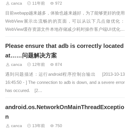
件化编程的接口，使得在android上做插
canca
11年前
972
件开…
目前webapp越来越多，体验也越来越好，为了能够更好的使用
WebView展示出流畅的的页面，可以从以下几点做优化：
WebView缓存资源文件本地存储减少耗时操作客户端UI优化可
能有人会说了，为什么不做成native的呢，这样就不用那么的...
Please ensure that adb is correctly located
…
at……问题解决方案
canca
12年前
874
遇到问题描述：运行android程序控制台输出 [2013-10-13
16:45:50 - ] The connection to adb is down, and a severe error
has occured. [2…
android.os.NetworkOnMainThreadExceptio
n
canca
13年前
750